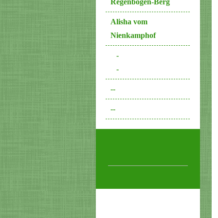
Regenbogen-Berg
Alisha vom
Nienkamphof
-
-
--
--