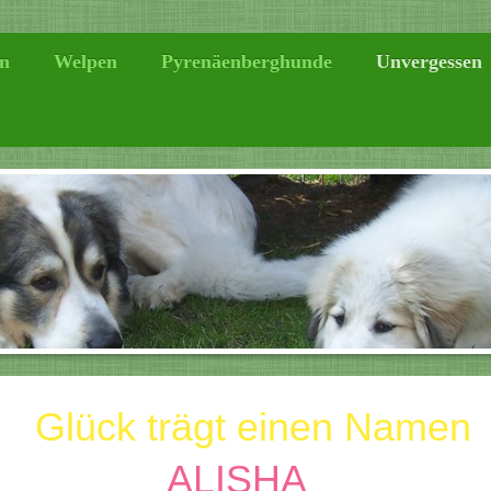
n
Welpen
Pyrenäenberghunde
Unvergessen
Glück trägt einen Namen
ALISHA